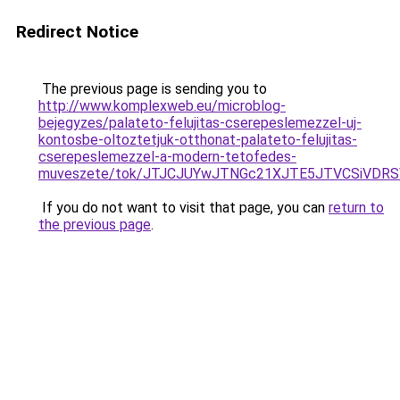
Redirect Notice
The previous page is sending you to
http://www.komplexweb.eu/microblog-
bejegyzes/palateto-felujitas-cserepeslemezzel-uj-
kontosbe-oltoztetjuk-otthonat-palateto-felujitas-
cserepeslemezzel-a-modern-tetofedes-
muveszete/tok/JTJCJUYwJTNGc21XJTE5JTVCSiVDRS
If you do not want to visit that page, you can
return to
the previous page
.