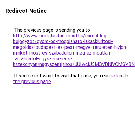
Redirect Notice
The previous page is sending you to
http://www.lomtalanitas-most.hu/microblog-
bejegyzes/gyors-es-megbizhato-lakaskiuritesi-
megoldas-budapest-es-pest-megye-teruleten-hivjon-
minket-most-es-szabaduljon-meg-az-ingatlan-
tartalmatol-egyszeruen-es-
hatekonyan/nagyszentjanos/JUIwciU5MSVBNiVCMSV
If you do not want to visit that page, you can
return to
the previous page
.