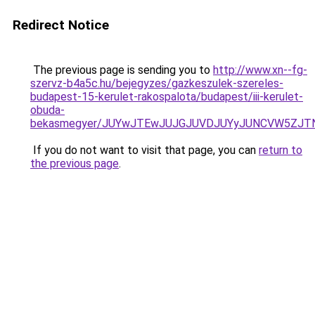
Redirect Notice
The previous page is sending you to
http://www.xn--fg-
szervz-b4a5c.hu/bejegyzes/gazkeszulek-szereles-
budapest-15-kerulet-rakospalota/budapest/iii-kerulet-
obuda-
bekasmegyer/JUYwJTEwJUJGJUVDJUYyJUNCVW5ZJTN
If you do not want to visit that page, you can
return to
the previous page
.