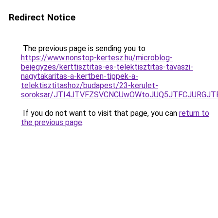
Redirect Notice
The previous page is sending you to
https://www.nonstop-kertesz.hu/microblog-
bejegyzes/kerttisztitas-es-telektisztitas-tavaszi-
nagytakaritas-a-kertben-tippek-a-
telektisztitashoz/budapest/23-kerulet-
soroksar/JTI4JTVFZSVCNCUwOWtoJUQ5JTFCJURGJT
If you do not want to visit that page, you can
return to
the previous page
.