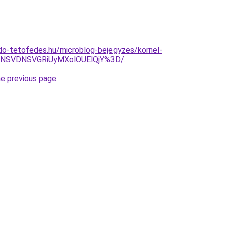
do-tetofedes.hu/microblog-bejegyzes/kornel-
yNSVDNSVGRiUyMXolOUElQjY%3D/
.
he previous page
.